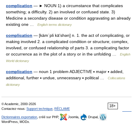
complication
— ► NOUN 1) a circumstance that complicates
something; a difficulty. 2) an involved or confused state. 3)
Medicine a secondary disease or condition aggravating an already
existing one …
English terms dictionary
complication
— [käm΄pli kā′shən] n. 1. the act of complicating, or
making involved 2. a complicated condition or structure; complex,
involved, or confused relationship of parts 3. a complicating factor
or occurrence as in the plot of a story or in the unfolding …
English
World dictionary
complication
— noun 1 problem ADJECTIVE ▪ major ▪ added,
additional, further ▪ undue, unnecessary ▪ political …
Collocations
dictionary
© Academic, 2000-2026
18+
Contactez-nous:
Support technique
,
RÉCLAME
Dictionnaires exportation
, créé sur PHP,
Joomla,
Drupal,
WordPress, MODx.