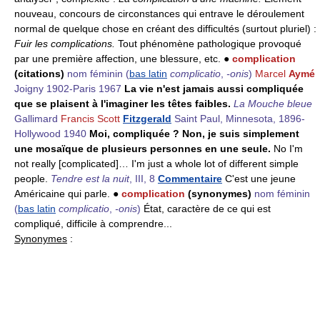
nouveau, concours de circonstances qui entrave le déroulement
normal de quelque chose en créant des difficultés (surtout pluriel) :
Fuir les complications.
Tout phénomène pathologique provoqué
par une première affection, une blessure, etc. ●
complication
(citations)
nom féminin
(
bas latin
complicatio
,
-onis
)
Marcel
Aymé
Joigny 1902-Paris 1967
La vie n'est jamais aussi compliquée
que se plaisent à l'imaginer les têtes faibles.
La Mouche bleue
Gallimard
Francis Scott
Fitzgerald
Saint Paul, Minnesota, 1896-
Hollywood 1940
Moi, compliquée ? Non, je suis simplement
une mosaïque de plusieurs personnes en une seule.
No I'm
not really [complicated]… I'm just a whole lot of different simple
people.
Tendre est la nuit
, III, 8
Commentaire
C'est une jeune
Américaine qui parle. ●
complication
(synonymes)
nom féminin
(
bas latin
complicatio
,
-onis
)
État, caractère de ce qui est
compliqué, difficile à comprendre...
Synonymes
: