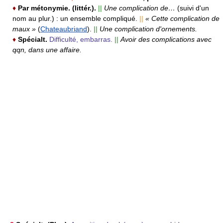
♦
Par métonymie. (littér.).
||
Une complication de…
(suivi d'un
nom au plur.) :
un ensemble compliqué.
||
« Cette complication de
maux »
(
Chateaubriand
).
||
Une complication d'ornements.
♦
Spécialt.
Difficulté, embarras.
||
Avoir des complications avec
qqn, dans une affaire.