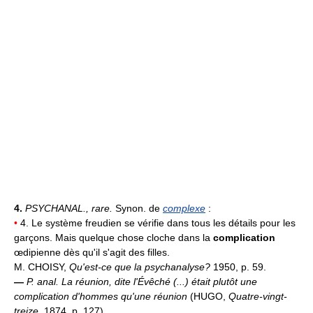
4.
PSYCHANAL.,
rare.
Synon. de
complexe
:
•
4. Le système freudien se vérifie dans tous les détails pour les
garçons. Mais quelque chose cloche dans la
complication
œdipienne dès qu'il s'agit des filles.
M. CHOISY,
Qu'est-ce que la psychanalyse?
1950, p. 59.
—
P. anal.
La réunion, dite l'Évêché (...) était plutôt une
complication d'hommes qu'une réunion
(HUGO,
Quatre-vingt-
treize,
1874, p. 127).