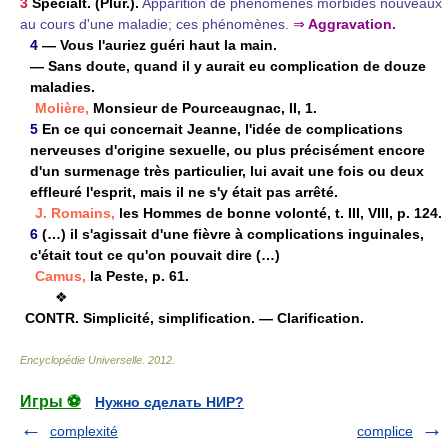
3
Spécialt. (Plur.).
Apparition de phénomènes morbides nouveaux
au cours d'une maladie; ces phénomènes.
⇒
Aggravation.
4
— Vous l'auriez guéri haut la main.
— Sans doute, quand il y aurait eu complication de douze
maladies.
Molière,
Monsieur de Pourceaugnac, II, 1.
5
En ce qui concernait Jeanne, l'idée de complications
nerveuses d'origine sexuelle, ou plus précisément encore
d'un surmenage très particulier, lui avait une fois ou deux
effleuré l'esprit, mais il ne s'y était pas arrêté.
J. Romains,
les Hommes de bonne volonté, t. III, VIII, p. 124.
6
(…) il s'agissait d'une fièvre à complications inguinales,
c'était tout ce qu'on pouvait dire (…)
Camus,
la Peste, p. 61.
❖
CONTR.
Simplicité, simplification. — Clarification.
Encyclopédie Universelle
.
2012
.
Игры ⚽
Нужно сделать НИР?
complexité
complice