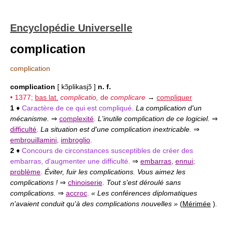
Encyclopédie Universelle
complication
complication
complication
[ kɔ̃plikasjɔ̃ ]
n. f.
• 1377;
bas lat.
complicatio,
de
complicare
→
compliquer
1
♦
Caractère de ce qui est compliqué.
La complication d'un
mécanisme.
⇒
complexité
.
L'inutile complication de ce logiciel.
⇒
difficulté
.
La situation est d'une complication inextricable.
⇒
embrouillamini
,
imbroglio
.
2
♦
Concours de circonstances susceptibles de créer des
embarras, d'augmenter une difficulté.
⇒
embarras
,
ennui
;
problème
.
Éviter, fuir les complications. Vous aimez les
complications !
⇒
chinoiserie
.
Tout s'est déroulé sans
complications.
⇒
accroc
.
« Les conférences diplomatiques
n'avaient conduit qu'à des complications nouvelles »
(
Mérimée
)
.