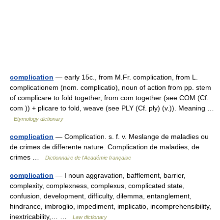
complication
— early 15c., from M.Fr. complication, from L.
complicationem (nom. complicatio), noun of action from pp. stem
of complicare to fold together, from com together (see COM (Cf.
com )) + plicare to fold, weave (see PLY (Cf. ply) (v.)). Meaning …
Etymology dictionary
complication
— Complication. s. f. v. Meslange de maladies ou
de crimes de differente nature. Complication de maladies, de
crimes …
Dictionnaire de l'Académie française
complication
— I noun aggravation, bafflement, barrier,
complexity, complexness, complexus, complicated state,
confusion, development, difficulty, dilemma, entanglement,
hindrance, imbroglio, impediment, implicatio, incomprehensibility,
inextricability,… …
Law dictionary