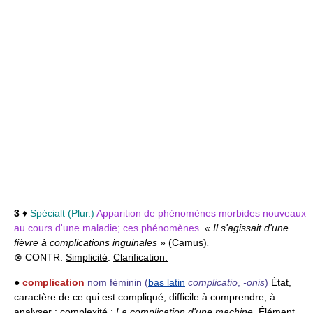
3
♦
Spécialt (Plur.)
Apparition de phénomènes morbides nouveaux
au cours d'une maladie; ces phénomènes.
« Il s'agissait d'une
fièvre à complications inguinales »
(
Camus
)
.
⊗ CONTR.
Simplicité
.
Clarification.
●
complication
nom féminin
(
bas latin
complicatio
,
-onis
)
État,
caractère de ce qui est compliqué, difficile à comprendre, à
analyser ; complexité :
La complication d'une machine.
Élément