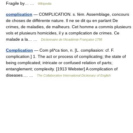
Fragile by… …
Wikipedia
complication
— COMPLICATION. s. fém. Assemblage, concours
de choses de différente nature. Il ne se dit qu en parlant De
crimes, de maladies, de malheurs. Cet homme a commis plusieurs
vols et plusieurs homicides, il y a complication de crimes. Ce
malade a la… …
Dictionnaire de l'Académie Française 1798
Complication
— Com pli*ca tion, n. [L. compliasion: cf. F.
complication.] 1. The act or process of complicating; the state of
being complicated; intricate or confused relation of parts;
entanglement; complexity. [1913 Webster] A complication of
diseases.… …
The Collaborative International Dictionary of English