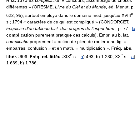
Hist.
1370-82
complicacion
« concours, assemblage de choses
différentes » (ORESME,
Livre du Ciel et du Monde,
éd. Menut, p.
e
622, 95), surtout employé dans le domaine méd. jusqu'au XVIII
s.; 1794 « caractère de ce qui est compliqué » (CONDORCET,
Esquisse d'un tableau hist. des progrès de l'esprit hum.,
p. 77 :
la
complication
purement pratique des calculs). Empr. au b. lat.
complicatio
proprement « action de plier, de rouler » au fig. «
embarras, confusion » et en math. « multiplication ».
Fréq. abs.
e
e
littér. :
906.
Fréq. rel. littér. :
XIX
s. :
a
) 493, b) 1 230; XX
s. :
a
)
1 639, b) 1 786.